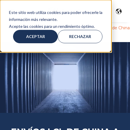
Este sitio web utiliza cookies para poder ofrecerle la
información más relevante.
Acepte las cookies para un rendimiento óptimo.
Servicios
>
Transporte marítimo
>
LCL
>
Envíos LCL desde China
>
Envíos LCL
desde
China a Aruba
ACEPTAR
RECHAZAR