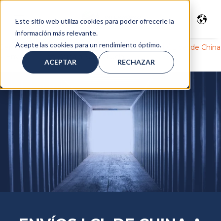
Este sitio web utiliza cookies para poder ofrecerle la
información más relevante.
Acepte las cookies para un rendimiento óptimo.
Servicios
>
Transporte marítimo
>
LCL
>
Envíos LCL desde China
>
Envíos LCL de China a Santa Lucía
ACEPTAR
RECHAZAR