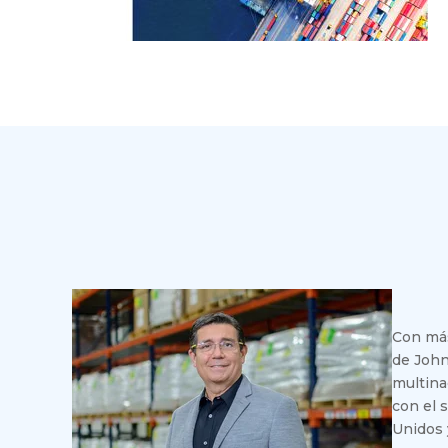
Con más
de John
iente,
multina
con el 
Unidos 