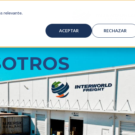
ás relevante.
MIENTO
BAHAMAS
SERVICIOS
SHOW SUBMENU FOR ALMACENAMIENTO
SHOW SUBMENU FOR BAHAMA
ACEPTAR
RECHAZAR
SOTROS