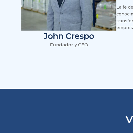
La fe d
de la
conocim
a ha
transfo
o,
empresa
John Crespo
Fundador y CEO
V