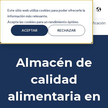
Este sitio web utiliza cookies para poder ofrecerle la
información más relevante.
Acepte las cookies para un rendimiento óptimo.
Inicio
>
Servicios
>
Almacenamiento
> Almacén de clasificación
de alimentos en
Panamá
ACEPTAR
RECHAZAR
Almacén de
calidad
alimentaria en