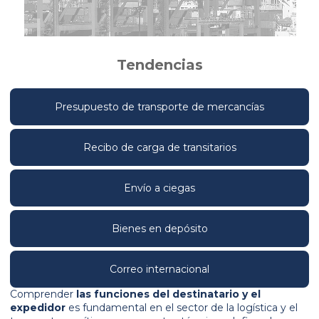
Tendencias
Presupuesto de transporte de mercancías
Recibo de carga de transitarios
Envío a ciegas
Bienes en depósito
Correo internacional
Comprender
las funciones del destinatario y el
expedidor
es fundamental en el sector de la logística y el