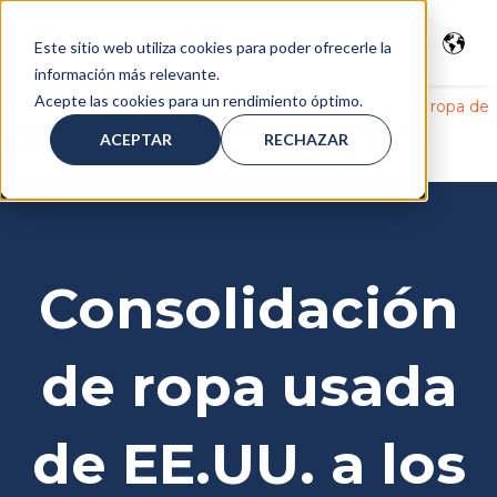
Este sitio web utiliza cookies para poder ofrecerle la
información más relevante.
Acepte las cookies para un rendimiento óptimo.
Inicio
>
Agente de carga Miami
>
logística de envíos de ropa de
segunda mano
> Consolidación de ropa usada EE.UU. a
ACEPTAR
RECHAZAR
Emiratos Árabes Unidos
Consolidación
de ropa usada
de EE.UU. a los